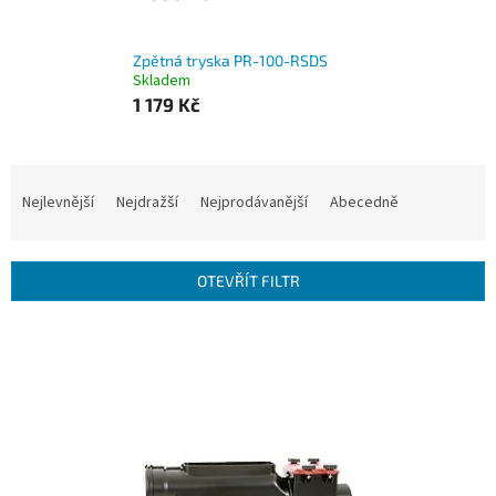
Zpětná tryska PR-100-RSDS
Skladem
1 179 Kč
Ř
a
Nejlevnější
Nejdražší
Nejprodávanější
Abecedně
z
e
n
OTEVŘÍT FILTR
í
p
V
r
ý
o
p
d
i
u
s
k
p
t
r
ů