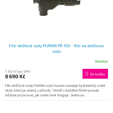
o
d
u
k
t
ů
Filtr dešťové vody PURAIN PR 100 - filtr na dešťovou
vodu
Skladem
7 182 Kč bez DPH
Do košíku
8 690 Kč
Filtr dešťové vody PURAIN svým tvarem simuluje hydraulický vodní
skok, který je známý z přírody. Téměř v každém říčním proudu
můžete pozorovat, jak vodní skok funguje. Jedná se...