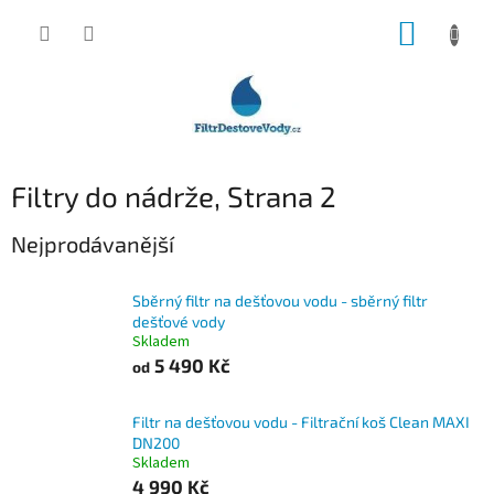
Přejít
NÁKUP
na
obsah
KOŠÍK
Filtry do nádrže
, Strana 2
Nejprodávanější
Sběrný filtr na dešťovou vodu - sběrný filtr
dešťové vody
Skladem
5 490 Kč
od
Filtr na dešťovou vodu - Filtrační koš Clean MAXI
DN200
Skladem
4 990 Kč