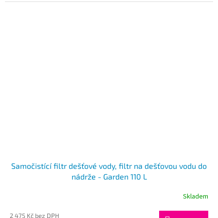
Samočistící filtr dešťové vody, filtr na dešťovou vodu do
nádrže - Garden 110 L
Skladem
Průměrné
hodnocení
produktu
2 475 Kč bez DPH