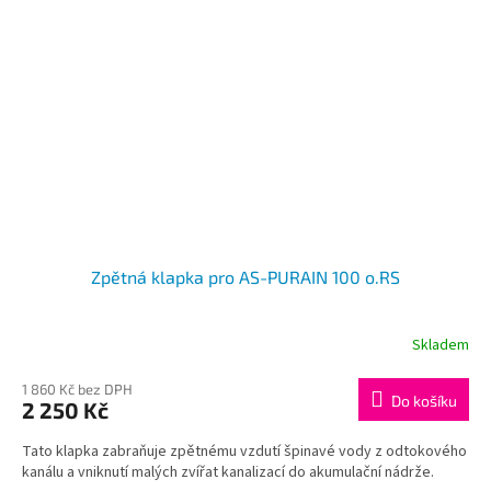
Zpětná klapka pro AS-PURAIN 100 o.RS
Skladem
1 860 Kč bez DPH
Do košíku
2 250 Kč
Tato klapka zabraňuje zpětnému vzdutí špinavé vody z odtokového
kanálu a vniknutí malých zvířat kanalizací do akumulační nádrže.