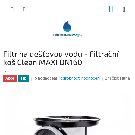
Přejít
NÁKUP
na
obsah
KOŠÍK
Filtr na dešťovou vodu - Filtrační
koš Clean MAXI DN160
199
Průměrné
5 hodnocení
Podrobnosti hodnocení
Značka:
Filtria
Akce
Tip
hodnocení
produktu
je
4,2
z
5
hvězdiček.