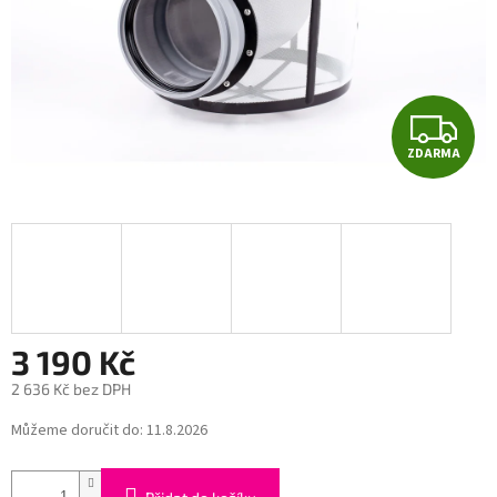
Z
ZDARMA
D
A
R
M
A
3 190 Kč
2 636 Kč bez DPH
Měrná
Můžeme doručit do:
11.8.2026
cena: