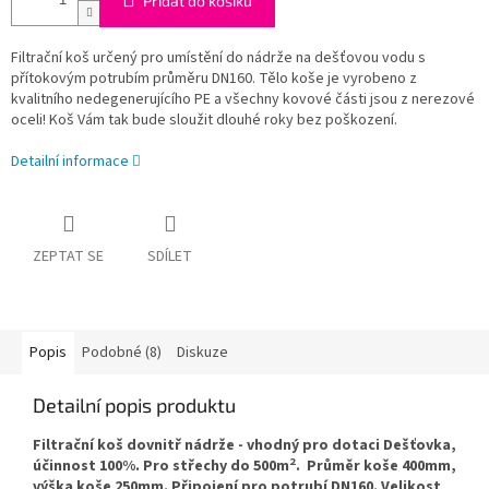
Přidat do košíku
Filtrační koš určený pro umístění do nádrže na dešťovou vodu s
přítokovým potrubím průměru DN160. Tělo koše je vyrobeno z
kvalitního nedegenerujícího PE a všechny kovové části jsou z nerezové
oceli! Koš Vám tak bude sloužit dlouhé roky bez poškození.
Detailní informace
ZEPTAT SE
SDÍLET
Popis
Podobné (8)
Diskuze
Detailní popis produktu
Filtrační koš dovnitř nádrže - vhodný pro dotaci Dešťovka,
2
účinnost 100%. Pro střechy do 500m
. Průměr koše 400mm,
výška koše 250mm. Připojení pro potrubí DN160. Velikost