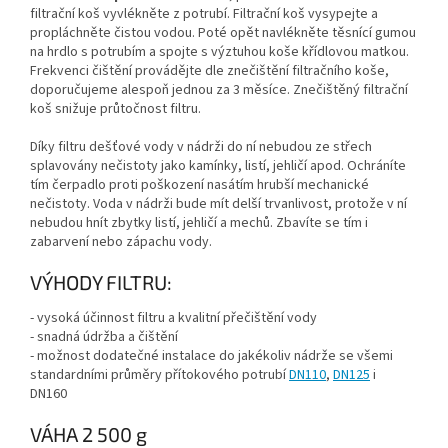
filtrační koš vyvlékněte z potrubí. Filtrační koš vysypejte a
propláchněte čistou vodou. Poté opět navlékněte těsnící gumou
na hrdlo s potrubím a spojte s výztuhou koše křídlovou matkou.
Frekvenci čištění provádějte dle znečištění filtračního koše,
doporučujeme alespoň jednou za 3 měsíce. Znečištěný filtrační
koš snižuje průtočnost filtru.
Díky filtru dešťové vody v nádrži do ní nebudou ze střech
splavovány nečistoty jako kamínky, listí, jehličí apod. Ochráníte
tím čerpadlo proti poškození nasátím hrubší mechanické
nečistoty. Voda v nádrži bude mít delší trvanlivost, protože v ní
nebudou hnít zbytky listí, jehličí a mechů. Zbavíte se tím i
zabarvení nebo zápachu vody.
VÝHODY FILTRU:
- vysoká účinnost filtru a kvalitní přečištění vody
- snadná údržba a čištění
- možnost dodatečné instalace do jakékoliv nádrže se všemi
standardními průměry přítokového potrubí
DN110
,
DN125
i
DN160
VÁHA 2 500 g