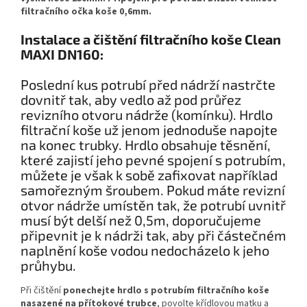
filtračního očka koše 0,6mm.
Instalace a čištění filtračního koše Clean
MAXI DN160:
Poslední kus potrubí před nádrží nastrčte
dovnitř tak, aby vedlo až pod průřez
revizního otvoru nádrže (komínku). Hrdlo
filtrační koše už jenom jednoduše napojte
na konec trubky. Hrdlo obsahuje těsnění,
které zajistí jeho pevné spojení s potrubím,
můžete je však k sobě zafixovat například
samořezným šroubem. Pokud máte revizní
otvor nádrže umístěn tak, že potrubí uvnitř
musí být delší než 0,5m, doporučujeme
připevnit je k nádrži tak, aby při částečném
naplnění koše vodou nedocházelo k jeho
průhybu.
Při čištění
ponechejte hrdlo s potrubím filtračního koše
nasazené na přítokové trubce
, povolte křídlovou matku a