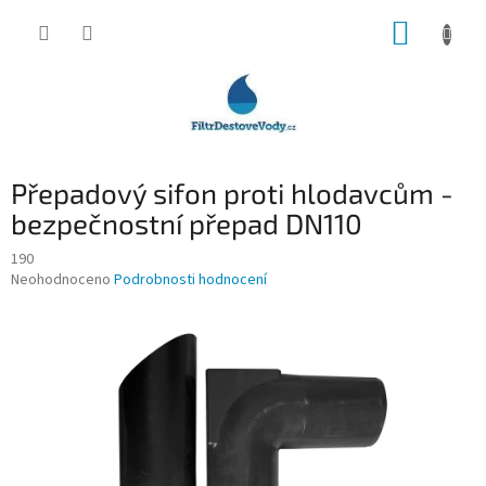
Přejít
NÁKUP
na
obsah
KOŠÍK
Přepadový sifon proti hlodavcům -
bezpečnostní přepad DN110
190
Průměrné
Neohodnoceno
Podrobnosti hodnocení
hodnocení
produktu
je
0,0
z
5
hvězdiček.