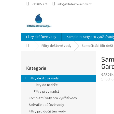
Přejít
723 045 274
info@filtrdestovevody.cz
na
obsah
Filtry dešťové vody
Kompletní sety pro využití vod
Domů
Filtry dešťové vody
Samočistící filtr deš
P
Samo
o
Přeskočit
s
Gard
Kategorie
kategorie
t
GARDEN
r
Filtry dešťové vody
Průměr
1 hodno
a
hodnoce
Filtry do nádrže
n
produkt
Filtry před nádrž
n
je
í
Kompletní sety pro využití vody
5,0
z
p
Sběrače dešťové vody
5
a
Filtry pro dočištění vody
hvězdič