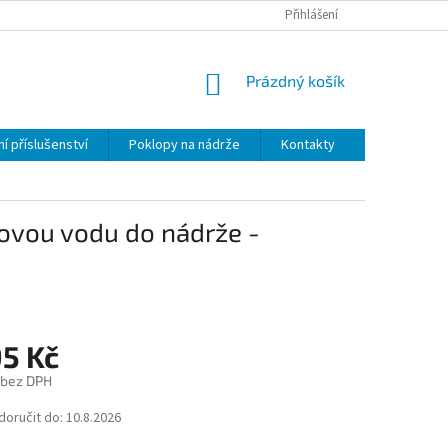
Přihlášení
NÁKUPNÍ
Prázdný košík
KOŠÍK
í příslušenství
Poklopy na nádrže
Kontakty
šťovou vodu do nádrže -
95 Kč
 bez DPH
oručit do:
10.8.2026