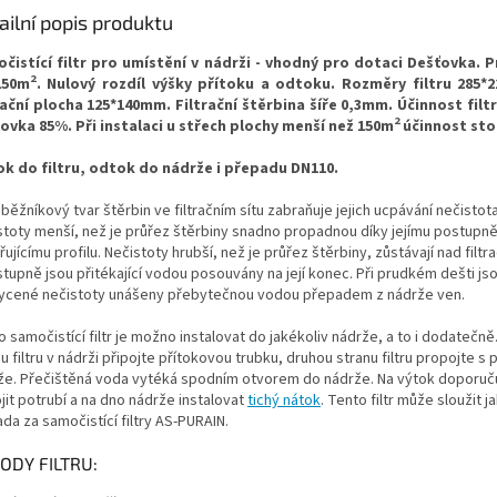
ailní popis produktu
čistící filtr pro umístění v nádrži - vhodný pro dotaci Dešťovka. 
2
150m
. Nulový rozdíl výšky přítoku a odtoku. Rozměry filtru 285*
rační plocha 125*140mm. Filtrační štěrbina šíře 0,3mm. Účinnost filt
2
ovka 85%. Při instalaci u střech plochy menší než 150m
účinnost sto
ok do filtru, odtok do nádrže i přepadu DN110.
běžníkový tvar štěrbin ve filtračním sítu zabraňuje jejich ucpávání nečistot
stoty menší, než je průřez štěrbiny snadno propadnou díky jejímu postupn
řujícímu profilu. Nečistoty hrubší, než je průřez štěrbiny, zůstávají nad filt
tupně jsou přitékající vodou posouvány na její konec. Při prudkém dešti js
ycené nečistoty unášeny přebytečnou vodou přepadem z nádrže ven.
 samočistící filtr je možno instalovat do jakékoliv nádrže, a to i dodatečně
u filtru v nádrži připojte přítokovou trubku, druhou stranu filtru propojte 
že. Přečištěná voda vytéká spodním otvorem do nádrže. Na výtok doporu
jit potrubí a na dno nádrže instalovat
tichý nátok
. Tento filtr může sloužit j
da za samočistící filtry AS-PURAIN.
ODY FILTRU: