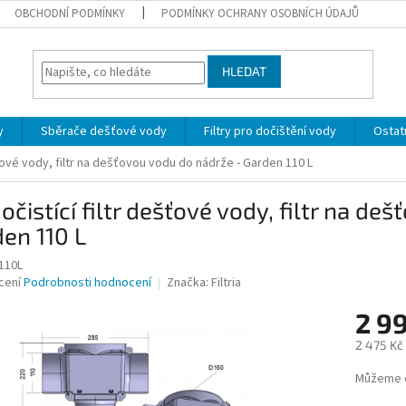
OBCHODNÍ PODMÍNKY
PODMÍNKY OCHRANY OSOBNÍCH ÚDAJŮ
HLEDAT
y
Sběrače dešťové vody
Filtry pro dočištění vody
Ostatn
ťové vody, filtr na dešťovou vodu do nádrže - Garden 110 L
čistící filtr dešťové vody, filtr na de
en 110 L
110L
né
cení
Podrobnosti hodnocení
Značka:
Filtria
ní
2 9
u
2 475 Kč
Měrná
Můžeme d
cena:
ek.