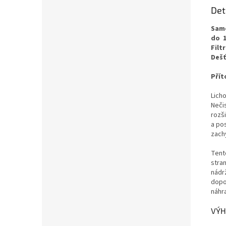
Det
Samo
do 
Filt
Dešť
Přít
Licho
Neči
rozši
a pos
zach
Tento
stran
nádr
dopo
náhra
VÝH