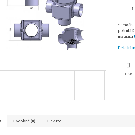
Samočistí
potrubí D
instalaci
Detailní 
TISK
s
Podobné (8)
Diskuze