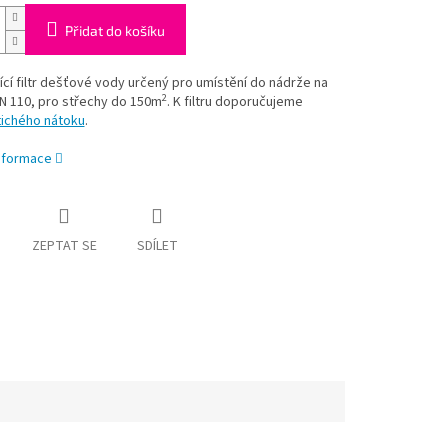
Přidat do košíku
cí filtr dešťové vody určený pro umístění do nádrže na
2
N 110, pro střechy do 150m
. K filtru doporučujeme
tichého nátoku
.
informace
ZEPTAT SE
SDÍLET