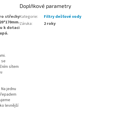
Doplňkové parametry
Pro střechy
Kategorie
:
Filtry dešťové vody
220*170mm.
Záruka
:
2 roky
ru k dotaci
upá.
ami.
ě se
račním sítem
ou
. Na jednu
s přepadem
čujeme
ako levnější