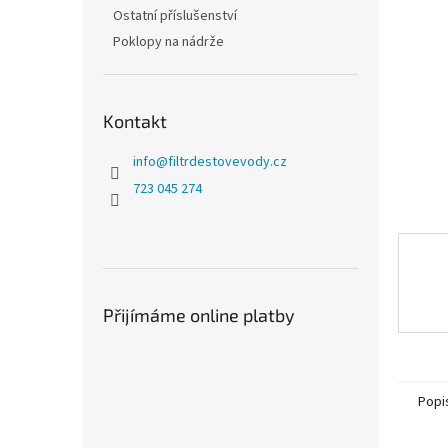
n
Ostatní příslušenství
e
Poklopy na nádrže
l
Kontakt
info
@
filtrdestovevody.cz
723 045 274
Přijímáme online platby
Popi