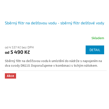
Sběrný filtr na dešťovou vodu - sběrný filtr dešťové vody
Skladem
od 4 537 Kč bez DPH
DETAIL
5 490 Kč
od
Sběrný filtr na dešťovou vodu k umístění do nádrže s napojením na
dva svody DN110. Doporučujeme v kombinaci s tichým nátokem.
Akce