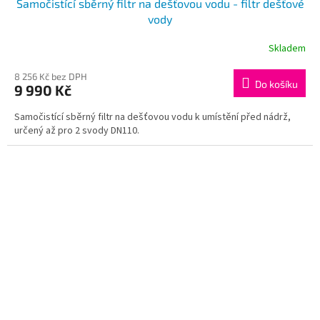
Samočistící sběrný filtr na dešťovou vodu - filtr dešťové
vody
Skladem
Průměrné
hodnocení
produktu
8 256 Kč bez DPH
Do košíku
9 990 Kč
je
5,0
Samočistící sběrný filtr na dešťovou vodu k umístění před nádrž,
z
určený až pro 2 svody DN110.
5
hvězdiček.