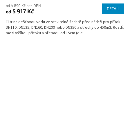
od 4 890 Kč bez DPH
DETAIL
5 917 Kč
od
Filtr na dešťovou vodu ve stavitelné šachtě před nádrží pro přítok
DN110, DN125, DN160, DN200 nebo DN250 a střechy do 450m2. Rozdíl
mezi výškou přítoku a přepadu od 15cm (dle...