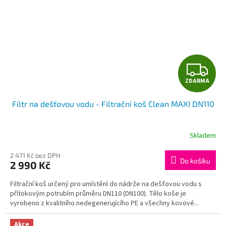
Z
ZDARMA
D
Filtr na dešťovou vodu - Filtrační koš Clean MAXI DN110
A
R
Skladem
Průměrné
hodnocení
M
produktu
2 471 Kč bez DPH
Do košíku
2 990 Kč
je
A
5,0
Filtrační koš určený pro umístění do nádrže na dešťovou vodu s
z
přítokovým potrubím průměru DN110 (DN100). Tělo koše je
5
vyrobeno z kvalitního nedegenerujícího PE a všechny kovové...
hvězdiček.
Akce