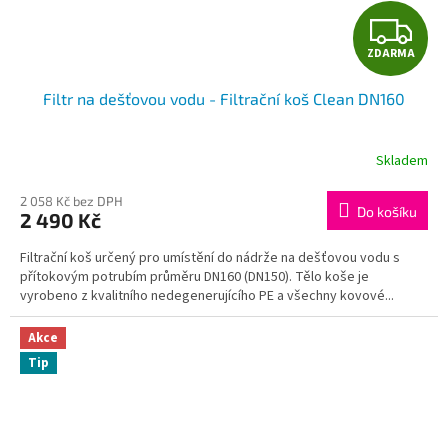
Z
ZDARMA
D
Filtr na dešťovou vodu - Filtrační koš Clean DN160
A
R
Skladem
Průměrné
hodnocení
M
produktu
2 058 Kč bez DPH
Do košíku
2 490 Kč
je
A
4,4
Filtrační koš určený pro umístění do nádrže na dešťovou vodu s
z
přítokovým potrubím průměru DN160 (DN150). Tělo koše je
5
vyrobeno z kvalitního nedegenerujícího PE a všechny kovové...
hvězdiček.
Akce
Tip