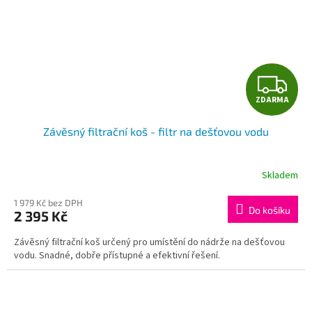
Z
ZDARMA
D
Závěsný filtrační koš - filtr na dešťovou vodu
A
R
Skladem
Průměrné
hodnocení
M
produktu
1 979 Kč bez DPH
Do košíku
2 395 Kč
je
A
4,6
Závěsný filtrační koš určený pro umístění do nádrže na dešťovou
z
vodu. Snadné, dobře přístupné a efektivní řešení.
5
hvězdiček.