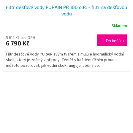
Filtr dešťové vody PURAIN PR 100 o.R. - filtr na dešťovou
vodu
Skladem
5 612 Kč bez DPH
Do košíku
6 790 Kč
Filtr dešťové vody PURAIN svým tvarem simuluje hydraulický vodní
skok, který je známý z přírody. Téměř v každém říčním proudu
můžete pozorovat, jak vodní skok funguje. Jedná se...