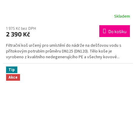
A
R
Skladem
Průměrné
hodnocení
M
produktu
1 975 Kč bez DPH
Do košíku
2 390 Kč
je
A
4,3
Filtrační koš určený pro umístění do nádrže na dešťovou vodu s
z
přítokovým potrubím průměru DN125 (DN120). Tělo koše je
5
vyrobeno z kvalitního nedegenerujícího PE a všechny kovové...
hvězdiček.
Tip
Akce