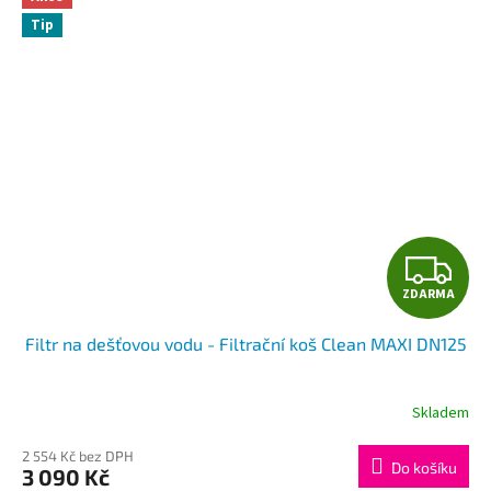
Tip
Z
ZDARMA
D
Filtr na dešťovou vodu - Filtrační koš Clean MAXI DN125
A
R
Skladem
Průměrné
hodnocení
M
produktu
2 554 Kč bez DPH
Do košíku
3 090 Kč
je