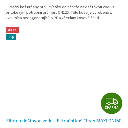
A
4,4
Filtrační koš určený pro umístění do nádrže na dešťovou vodu s
z
přítokovým potrubím průměru DN125. Tělo koše je vyrobeno z
5
kvalitního nedegenerujícího PE a všechny kovové části...
hvězdiček.
Akce
Tip
Z
ZDARMA
D
Filtr na dešťovou vodu - Filtrační koš Clean MAXI DN160
A