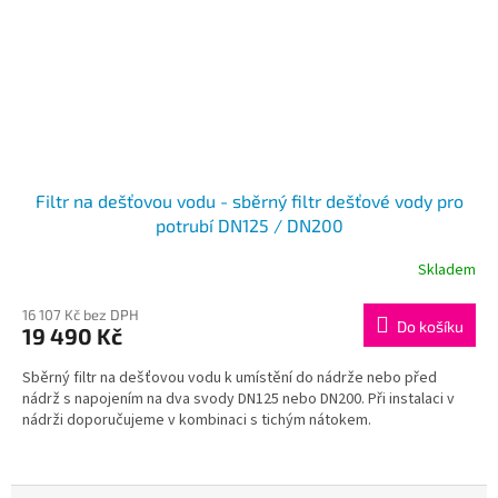
Filtr na dešťovou vodu - sběrný filtr dešťové vody pro
potrubí DN125 / DN200
Skladem
16 107 Kč bez DPH
Do košíku
19 490 Kč
Sběrný filtr na dešťovou vodu k umístění do nádrže nebo před
nádrž s napojením na dva svody DN125 nebo DN200. Při instalaci v
nádrži doporučujeme v kombinaci s tichým nátokem.