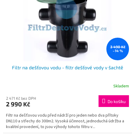
3 490 Kč
–14 %
Filtr na dešťovou vodu - filtr dešťové vody v šachtě
Skladem
Průměrné
hodnocení
produktu
2 471 Kč bez DPH
Do košíku
2 990 Kč
je
4,2
Filtr na dešťovou vodu před nádrží pro jeden nebo dva přítoky
z
DN110 a střechy do 300m2. Vysoká účinnost, jednoduchá údržba a
5
kvalitní provedení, to jsou výhody tohoto filtru v...
hvězdiček.