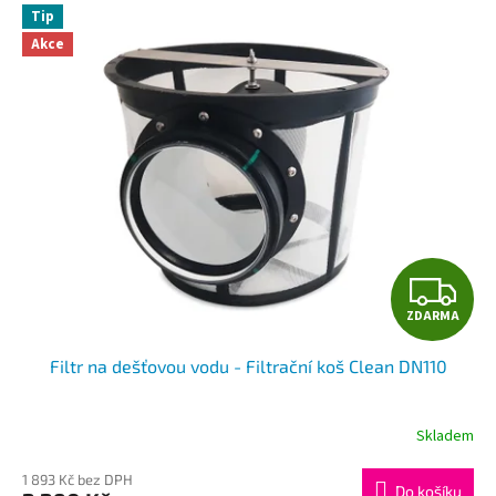
Tip
Akce
Z
ZDARMA
D
Filtr na dešťovou vodu - Filtrační koš Clean DN110
A
R
Skladem
Průměrné
hodnocení
M
produktu
1 893 Kč bez DPH
Do košíku