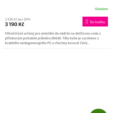
R
Skladem
Průměrné
hodnocení
M
produktu
2 636 Kč bez DPH
Do košíku
3 190 Kč
je
A
4,2
Filtrační koš určený pro umístění do nádrže na dešťovou vodu s
z
přítokovým potrubím průměru DN160. Tělo koše je vyrobeno z
5
kvalitního nedegenerujícího PE a všechny kovové části...
hvězdiček.