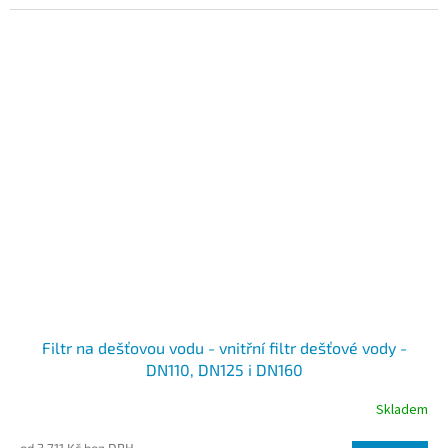
Filtr na dešťovou vodu - vnitřní filtr dešťové vody -
DN110, DN125 i DN160
Skladem
od 3 711 Kč bez DPH