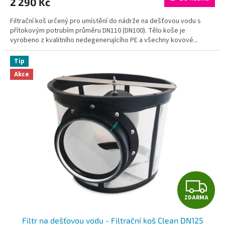
2 290 Kč
je
A
4,6
Filtrační koš určený pro umístění do nádrže na dešťovou vodu s
z
přítokovým potrubím průměru DN110 (DN100). Tělo koše je
5
vyrobeno z kvalitního nedegenerujícího PE a všechny kovové...
hvězdiček.
Tip
Akce
Z
ZDARMA
D
Filtr na dešťovou vodu - Filtrační koš Clean DN125