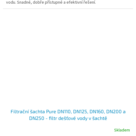
vodu. Snadné, dobře přístupné a efektivní řešení.
5
hvězdiček.
Filtrační šachta Pure DN110, DN125, DN160, DN200 a
DN250 - filtr dešťové vody v šachtě
Skladem