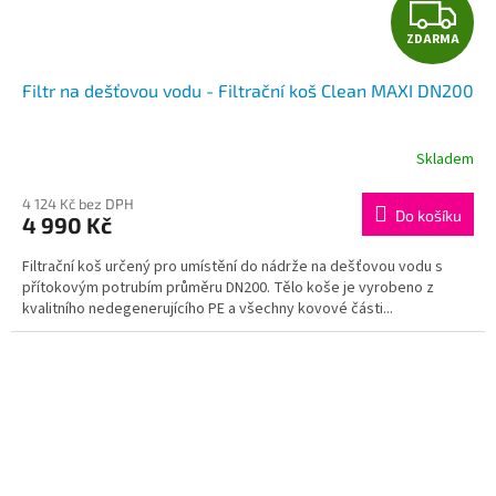
Z
ZDARMA
D
Filtr na dešťovou vodu - Filtrační koš Clean MAXI DN200
A
R
Skladem
M
4 124 Kč bez DPH
Do košíku
4 990 Kč
A
Filtrační koš určený pro umístění do nádrže na dešťovou vodu s
přítokovým potrubím průměru DN200. Tělo koše je vyrobeno z
kvalitního nedegenerujícího PE a všechny kovové části...