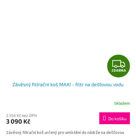
Z
ZDARMA
D
Závěsný filtrační koš MAXI - filtr na dešťovou vodu
A
R
Skladem
Průměrné
hodnocení
M
produktu
2 554 Kč bez DPH
Do košíku
3 090 Kč
je
A
5,0
Závěsný filtrační koš určený pro umístění do nádrže na dešťovou
z