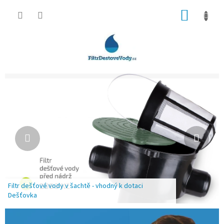
Přejít
NÁKUP
na
obsah
KOŠÍK
F
Předchozí
Násle
i
l
t
r
y
n
a
Filtr dešťové vody v šachtě - vhodný k dotaci
d
Dešťovka
e
š