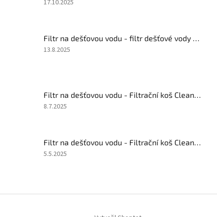
Hodnocení
17.10.2025
produktu
je
4
Filtr na dešťovou vodu - filtr dešťové vody v šachtě
z
5
Hodnocení
13.8.2025
hvězdiček.
produktu
je
4
z
Filtr na dešťovou vodu - Filtrační koš Clean MAXI DN125
5
hvězdiček.
Hodnocení
8.7.2025
produktu
je
4
Filtr na dešťovou vodu - Filtrační koš Clean DN110
z
5
Hodnocení
5.5.2025
hvězdiček.
produktu
je
5
z
Z
5
á
hvězdiček.