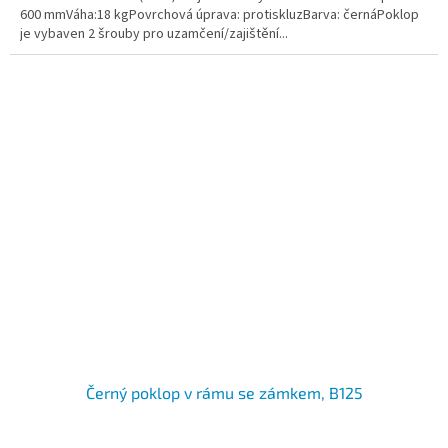
600 mmVáha:18 kgPovrchová úprava: protiskluzBarva: černáPoklop
je vybaven 2 šrouby pro uzamčení/zajištění...
Černý poklop v rámu se zámkem, B125