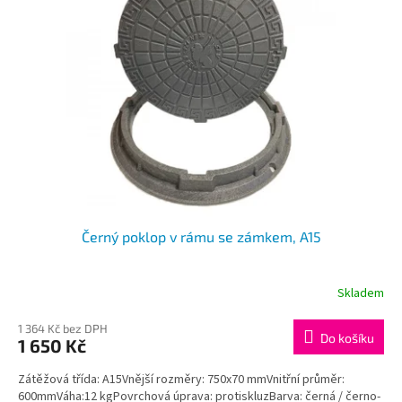
i
r
s
o
p
d
r
u
o
k
d
t
u
ů
k
t
ů
Černý poklop v rámu se zámkem, A15
Skladem
Průměrné
hodnocení
produktu
1 364 Kč bez DPH
Do košíku
1 650 Kč
je
5,0
Zátěžová třída: A15Vnější rozměry: 750x70 mmVnitřní průměr:
z
600mmVáha:12 kgPovrchová úprava: protiskluzBarva: černá / černo-
5