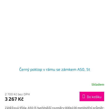
Černý poklop v rámu se zámkem A50, 5t
Skladem
2 700 Kč bez DPH
Do košíku
3 267 Kč
Zátěžová třída: A50 (5 tun)Vnější rozměry:800x100 mmVnitřní průměr: