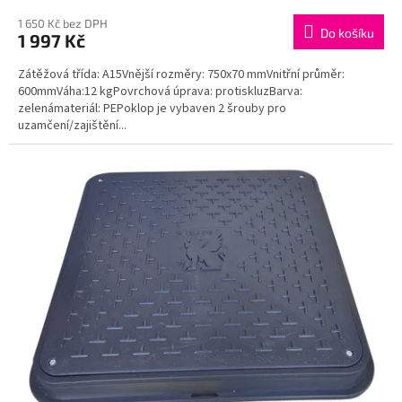
1 650 Kč bez DPH
Do košíku
1 997 Kč
Zátěžová třída: A15Vnější rozměry: 750x70 mmVnitřní průměr:
600mmVáha:12 kgPovrchová úprava: protiskluzBarva:
zelenámateriál: PEPoklop je vybaven 2 šrouby pro
uzamčení/zajištění...