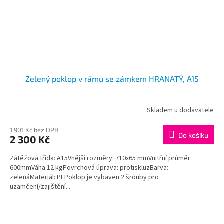
Zelený poklop v rámu se zámkem HRANATÝ, A15
Skladem u dodavatele
Průměrné
hodnocení
produktu
1 901 Kč bez DPH
Do košíku
2 300 Kč
je
5,0
Zátěžová třída: A15Vnější rozměry: 710x65 mmVnitřní průměr:
z
600mmVáha:12 kgPovrchová úprava: protiskluzBarva:
5
zelenáMateriál: PEPoklop je vybaven 2 šrouby pro
hvězdiček.
uzamčení/zajištění...