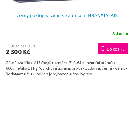
Černý poklop v rámu se zámkem HRANATÝ, A15
Skladem
1 901 Kč bez DPH
Do košíku
2 300 Kč
Zátěžová třída: A15Vnější rozměry: 710x65 mmVnitřní průměr:
600mmVáha:12 kgPovrchová úprava: protiskluzBarva: černá / černo-
šedáMateriál: PEPoklop je vybaven 4 šrouby pro...