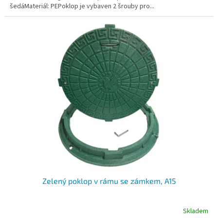
šedáMateriál: PEPoklop je vybaven 2 šrouby pro...
hvězdiček.
Zelený poklop v rámu se zámkem, A15
Skladem