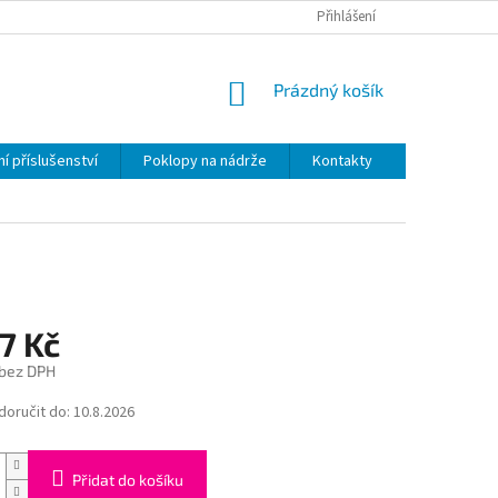
Přihlášení
NÁKUPNÍ
Prázdný košík
KOŠÍK
í příslušenství
Poklopy na nádrže
Kontakty
7 Kč
 bez DPH
oručit do:
10.8.2026
Přidat do košíku