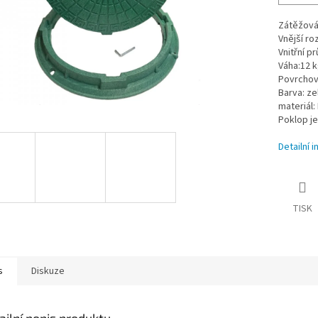
Zátěžová 
Vnější r
Vnitřní 
Váha:12 
Povrchová
Barva: ze
materiál:
Poklop je
Detailní 
TISK
s
Diskuze