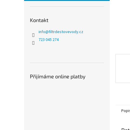
n
e
l
Kontakt
info
@
filtrdestovevody.cz
723 045 274
Přijímáme online platby
Popi