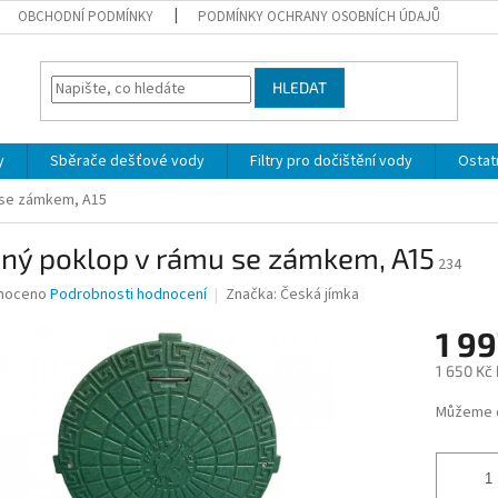
OBCHODNÍ PODMÍNKY
PODMÍNKY OCHRANY OSOBNÍCH ÚDAJŮ
HLEDAT
y
Sběrače dešťové vody
Filtry pro dočištění vody
Ostatn
 se zámkem, A15
ený poklop v rámu se zámkem, A15
234
né
noceno
Podrobnosti hodnocení
Značka:
Česká jímka
ní
1 99
u
1 650 Kč
Měrná
Můžeme d
cena:
ek.