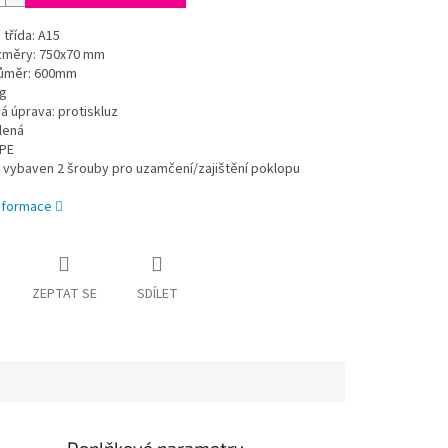
třída: A15
ozměry: 750x70 mm
průměr: 600mm
kg
 úprava: protiskluz
lená
 PE
 vybaven 2 šrouby pro uzamčení/zajištění poklopu
informace
ZEPTAT SE
SDÍLET