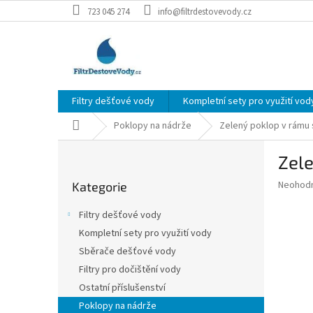
Přejít
723 045 274
info@filtrdestovevody.cz
na
obsah
Filtry dešťové vody
Kompletní sety pro využití vod
Domů
Poklopy na nádrže
Zelený poklop v rámu
P
Zel
o
Přeskočit
s
Průměr
Neohod
Kategorie
kategorie
t
hodnoce
r
produkt
Filtry dešťové vody
a
je
Kompletní sety pro využití vody
0,0
n
z
Sběrače dešťové vody
n
5
í
Filtry pro dočištění vody
hvězdič
p
Ostatní příslušenství
a
Poklopy na nádrže