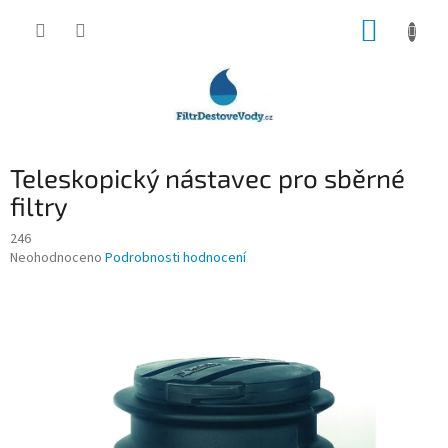
Přejít
NÁKUP
na
obsah
KOŠÍK
Teleskopický nástavec pro sběrné
filtry
246
Průměrné
Neohodnoceno
Podrobnosti hodnocení
hodnocení
produktu
je
0,0
z
5
hvězdiček.